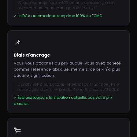
"Bitcoin vient de faire +40% en une semaine, je dois
acheter maintenant sinon je rate le train."
✓ Le DCA automatique supprime 100% du FOMO
📌
Biais d'ancrage
Vous vous attachez au prix auquel vous avez acheté
comme référence absolue, même si ce prix n'a plus
aucune signification.
"J'ai acheté à 60 000$, je ne vends pas tant que je ne
reviens pas à zéro" — pendant que BTC est à 30 000$.
✓ Évaluez toujours la situation actuelle, pas votre prix
d'achat
🐑