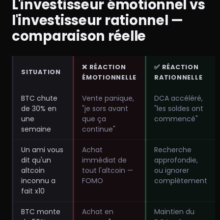
L'investisseur émotionnel vs
l'investisseur rationnel —
comparaison réelle
❌ RÉACTION
✅ RÉACTION
SITUATION
ÉMOTIONNELLE
RATIONNELLE
BTC chute
Vente panique,
DCA accéléré,
de 30% en
"je sors avant
"les soldes ont
une
que ça
commencé"
semaine
continue"
Un ami vous
Achat
Recherche
dit qu'un
immédiat de
approfondie,
altcoin
tout l'altcoin —
ou ignorer
inconnu a
FOMO
complètement
fait x10
BTC monte
Achat en
Maintien du