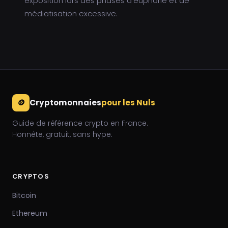
exposition lors des phases d'euphorie et de
médiatisation excessive.
🪙
Cryptomonnaies
pour les Nuls
Guide de référence crypto en France.
Honnête, gratuit, sans hype.
CRYPTOS
Bitcoin
Ethereum