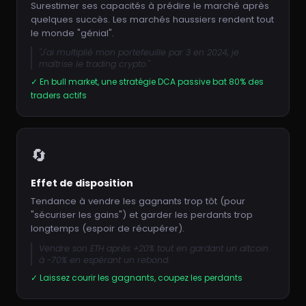
Surestimer ses capacités à prédire le marché après
quelques succès. Les marchés haussiers rendent tout
le monde "génial".
"J'ai multiplié mon portefeuille par 3 en 2024, je
maîtrise le trading crypto."
✓ En bull market, une stratégie DCA passive bat 80% des
traders actifs
🔄
Effet de disposition
Tendance à vendre les gagnants trop tôt (pour
"sécuriser les gains") et garder les perdants trop
longtemps (espoir de récupérer).
Vendre son ETH après +20% tout en gardant un altcoin
à -70% en espérant un rebond.
✓ Laissez courir les gagnants, coupez les perdants