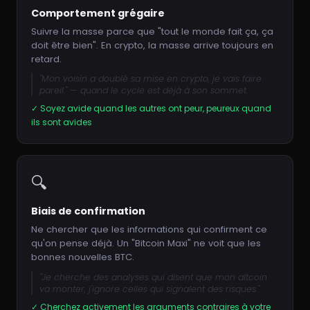
Comportement grégaire
Suivre la masse parce que "tout le monde fait ça, ça
doit être bien". En crypto, la masse arrive toujours en
retard.
"Mon voisin a doublé sa mise en crypto, je vais faire
pareil." — quand le cycle est déjà à son sommet.
✓ Soyez avide quand les autres ont peur, peureux quand
ils sont avides
🔍
Biais de confirmation
Ne chercher que les informations qui confirment ce
qu'on pense déjà. Un "Bitcoin Maxi" ne voit que les
bonnes nouvelles BTC.
"Je cherche des analyses qui disent que mon altcoin
va monter, j'ignore celles qui signalent des risques."
✓ Cherchez activement les arguments contraires à votre