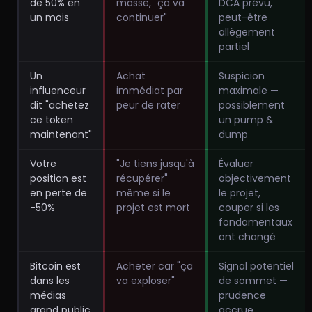
de 50% en
masse, "ça va
DCA prévu,
un mois
continuer"
peut-être
allègement
partiel
Un
Achat
Suspicion
influenceur
immédiat par
maximale —
dit "achetez
peur de rater
possiblement
ce token
un pump &
maintenant"
dump
Votre
"Je tiens jusqu'à
Évaluer
position est
récupérer"
objectivement
en perte de
même si le
le projet,
-50%
projet est mort
couper si les
fondamentaux
ont changé
Bitcoin est
Acheter car "ça
Signal potentiel
dans les
va exploser"
de sommet —
médias
prudence
grand public
accrue