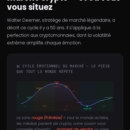
vous situez
Walter Deemer, stratège de marché légendaire, a
décrit ce cycle il y a 50 ans. Il s'applique à la
perfection aux cryptomonnaies, dont la volatilité
extrême amplifie chaque émotion.
📊 CYCLE ÉMOTIONNEL DU MARCHÉ — LE PIÈGE
QUE TOUT LE MONDE RÉPÈTE
FRÉNÉSIE
Anxiété
⚠ VENDRE ICI
Excitation
Déni
PRIX →
Optimisme
Soulagement
Espoir
Désespoir
ACCUM.
EUPHORIE
CHUTE
FOND
REPRISE
CAPITULATION
✓ ACHETER ICI
TEMPS →
La zone
rouge (Frénésie)
= tout le monde achète,
les médias parlent de crypto, votre cousin vous
conseille d'investir →
moment de vendre
. La zone