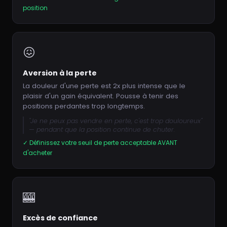
position
😖
Aversion à la perte
La douleur d'une perte est 2x plus intense que le
plaisir d'un gain équivalent. Pousse à tenir des
positions perdantes trop longtemps.
"Je ne peux pas vendre en perte, c'est trop douloureux"
— pendant que la position continue de chuter.
✓ Définissez votre seuil de perte acceptable AVANT
d'acheter
🎰
Excès de confiance