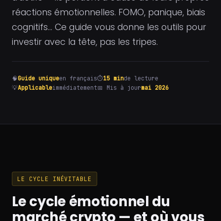
réactions émotionnelles. FOMO, panique, biais
cognitifs… Ce guide vous donne les outils pour
investir avec la tête, pas les tripes.
🧠
Guide unique
en français
⏱
15 min
de lecture
💡
Applicable
immédiatement
📅 Mis à jour
mai 2026
LE CYCLE INÉVITABLE
Le cycle émotionnel du
marché crypto — et où vous