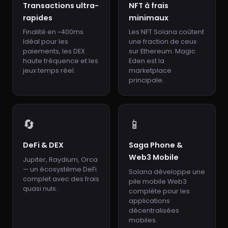
Transactions ultra-
NFT à frais
rapides
minimaux
Finalité en ~400ms.
Les NFT Solana coûtent
Idéal pour les
une fraction de ceux
paiements, les DEX
sur Ethereum. Magic
haute fréquence et les
Eden est la
jeux temps réel.
marketplace
principale.
🔄
📱
DeFi & DEX
Saga Phone &
Web3 Mobile
Jupiter, Raydium, Orca
— un écosystème DeFi
Solana développe une
complet avec des frais
pile mobile Web3
quasi nuls.
complète pour les
applications
décentralisées
mobiles.