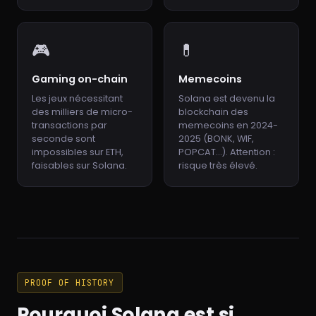
🎮
💊
Gaming on-chain
Memecoins
Les jeux nécessitant
Solana est devenu la
des milliers de micro-
blockchain des
transactions par
memecoins en 2024-
seconde sont
2025 (BONK, WIF,
impossibles sur ETH,
POPCAT…). Attention :
faisables sur Solana.
risque très élevé.
PROOF OF HISTORY
Pourquoi Solana est si