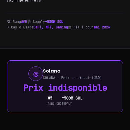
honnêtement.
🏆 Rang
##5
📦 Supply
~580M SOL
⚡ Cas d'usage
DeFi, NFT, Gaming
📅 Mis à jour
mai 2026
Solana
◎
SOLANA · Prix en direct (USD)
Prix indisponible
#5
~580M SOL
RANG CMC
SUPPLY