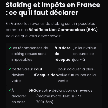
Staking et impôts en France
: ce qu'il faut déclarer
En France, les revenus de staking sont imposables
comme des
Bénéfices Non Commerciaux (BNC)
.
Voici ce que vous devez savoir :
Les récompenses de
à la date
, à leur valeur
staking reçues sont
de
en euros ce
imposables
réception
jour-là
Cette valeur
coût
pour calculer la plus-
devient
d'acquisition
value future lors de la
votre
vente
À
5HQ
de votre déclaration de revenus
déclarer
(régime micro-BNC si <77
en case
700€/an)