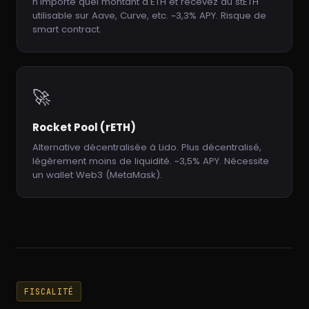
n'importe quel montant d'ETH et recevez du stETH
utilisable sur Aave, Curve, etc. ~3,3% APY. Risque de
smart contract.
🚀
Rocket Pool (rETH)
Alternative décentralisée à Lido. Plus décentralisé,
légèrement moins de liquidité. ~3,5% APY. Nécessite
un wallet Web3 (MetaMask).
FISCALITÉ